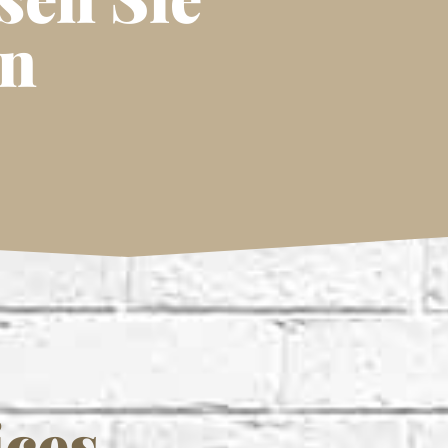
en
ices