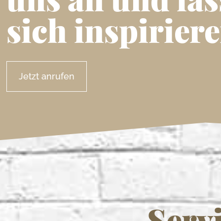
sich inspirier
Jetzt anrufen
Serv