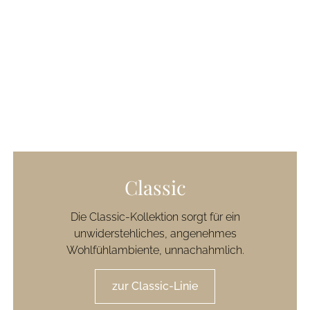
Classic
Die Classic-Kollektion sorgt für ein
unwiderstehliches, angenehmes
Wohlfühlambiente, unnachahmlich.
zur Classic-Linie