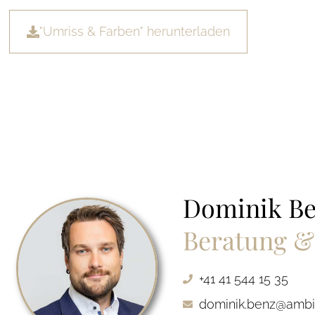
"Umriss & Farben" herunterladen
Dominik B
Beratung &
+41 41 544 15 35
dominik.benz@ambi