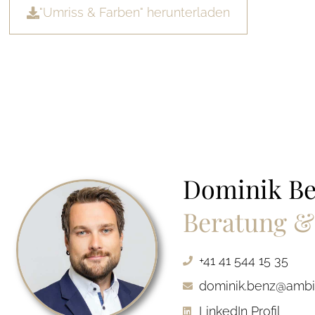
"Umriss & Farben" herunterladen
Dominik B
Beratung &
+41 41 544 15 35
dominik.benz@ambi
LinkedIn Profil